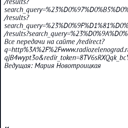
/results?
search_query=%23%D0%97%D0%B5%D
/results?
search_query=%23%D0%9F%D1%81%
/results?search_query=%23%D0%9A%D
Все передачи на сайте /redirect?
q=http%3A%2F%2Fwww.radiozelenograd.
qjB4wypt3o&redir_token=8TV6sRXQqk_b
Ведущая: Мария Новотроицкая