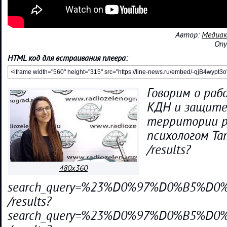
Автор:
Медиак
Опу
HTML код для встраивания плеера:
Говорим о раб
КДН и защите 
территории ра
психологом Та
/results?
480x360
search_query=%23%D0%97%D0%B5%
/results?
search_query=%23%D0%97%D0%B5%