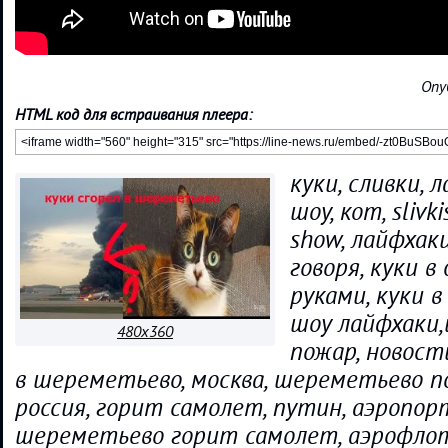
Опу
HTML код для встраивания плеера:
куки, сливки, 
шоу, кот, slivkis
show, лайфхаки
говоря, куки в
руками, куки в
шоу лайфхаки
480x360
пожар, новост
в шереметьево, москва, шереметьево п
россия, горит самолет, путин, аэропор
шереметьево горит самолет, аэрофлот