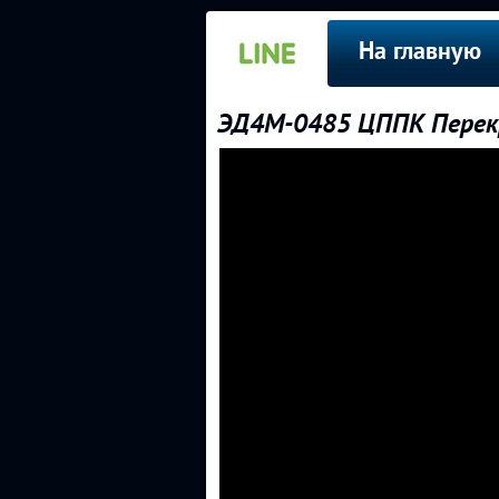
На главную
ЭД4М-0485 ЦППК Перекр