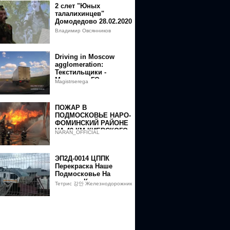
2 слет "Юных
талалихинцев"
Домодедово 28.02.2020
Владимир Овсянников
Driving in Moscow
agglomeration:
Текстильщики -
Марьино - ГО
Magistrserega
Домодедово 03/05/2019
(timelapse)
ПОЖАР В
ПОДМОСКОВЬЕ НАРО-
ФОМИНСКИЙ РАЙОНЕ
НА 49 КМ КИЕВСКОГО
NARAN_OFFICIAL
ШОССЕ
ЭП2Д-0014 ЦППК
Перекраска Наше
Подмосковье На
станции Кунцевская
Тетрис 강안 Железнодорожник