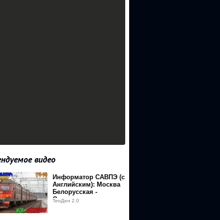
ндуемое видео
Информатор САВПЭ (с
Английским): Москва
Белорусская -
Одинцово
ТенДен 2.0