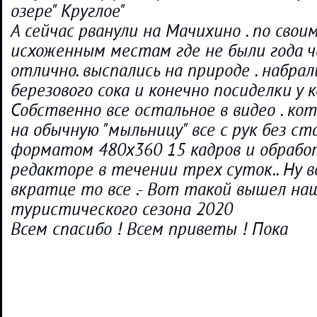
озере" Круглое"
А сейчас рванули на Мачихино . по сво
исхоженным местам где не были года ч
отлично. выспались на природе . набрал
березового сока и конечно посиделки у 
Собственно все остальное в видео . ко
на обычную "мыльницу" все с рук без с
форматом 480х360 15 кадров и обрабо
редакторе в течении трех суток.. Ну 
вкратце то все .- Вот такой вышел на
туристического сезона 2020
Всем спасибо ! Всем приветы ! Пока