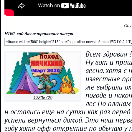
Опу
HTML код для встраивания плеера:
Всем здравия !
Ну вот и приш
весна. хотя с
известные про
же выбрали ок
погоде и нако
1280x720
лес По планам
н остались еще на сутки как раз перед
успели вернуться домой. Это наш перв
году хотя офф открытие по обычаю у н