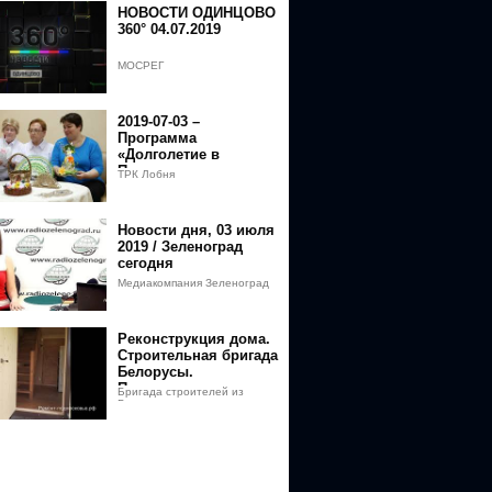
НОВОСТИ ОДИНЦОВО
360° 04.07.2019
МОСРЕГ
2019-07-03 –
Программа
«Долголетие в
Подмосковье».
ТРК Лобня
Присоединяйтесь!
(Лобня)
Новости дня, 03 июля
2019 / Зеленоград
сегодня
Медиакомпания Зеленоград
сегодня
Реконструкция дома.
Строительная бригада
Белорусы.
Подмосковье.
Бригада строителей из
Московская область.
Белоруссии