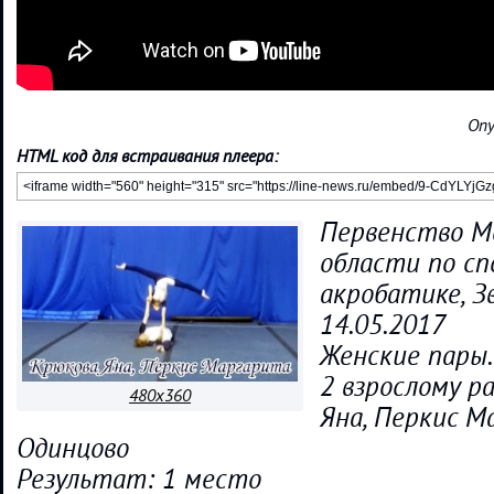
Опу
HTML код для встраивания плеера:
Первенство М
области по с
акробатике, Зв
14.05.2017
Женские пары.
2 взрослому ра
480x360
Яна, Перкис М
Одинцово
Результат: 1 место