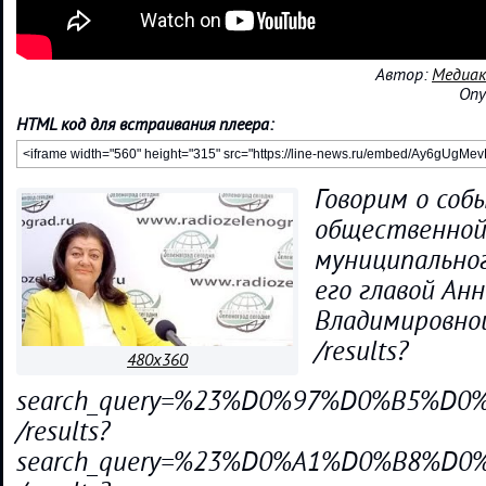
Автор:
Медиак
Опу
HTML код для встраивания плеера:
Говорим о соб
общественной
муниципальног
его главой Ан
Владимировной
/results?
480x360
search_query=%23%D0%97%D0%B5%
/results?
search_query=%23%D0%A1%D0%B8%D