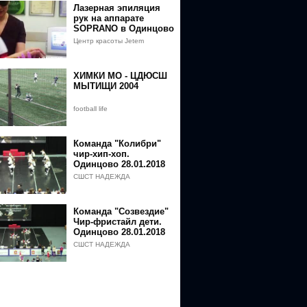
Лазерная эпиляция
рук на аппарате
SOPRANO в Одинцово
Центр красоты Jetem
ХИМКИ МО - ЦДЮСШ
МЫТИЩИ 2004
football life
Команда "Колибри"
чир-хип-хоп.
Одинцово 28.01.2018
СШСТ НАДЕЖДА
Команда "Созвездие"
Чир-фристайл дети.
Одинцово 28.01.2018
СШСТ НАДЕЖДА