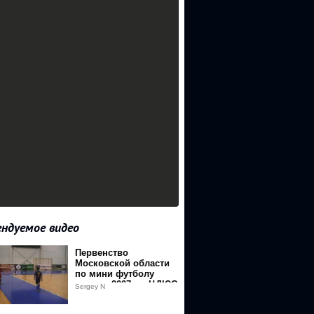
ндуемое видео
Первенство
Московской области
по мини футболу
команд 2007 г р ЦДЮС
Sergey N
Мытищи Энергия-1
тайм