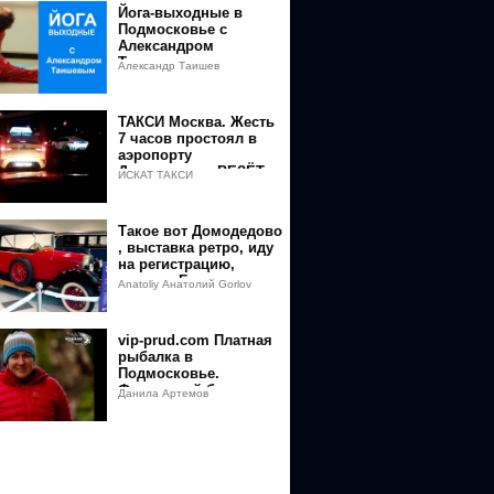
Йога-выходные в
B4
Подмосковье с
Александром
%BB%D0%B5%D0%BD%D0%BE%D0%B3%D1%80%D0%B0%D0%B4%D
Таишевым.
Александр Таишев
ТАКСИ Москва. Жесть
7 часов простоял в
аэропорту
Домодедово. ВЕЗЁТ,
ИСКАТ ТАКСИ
СИТИМОБИЛ.
МАКСИМ. ИНДРАЙВЕР
Такое вот Домодедово
, выставка ретро, иду
на регистрацию,
перелет Барнаул-
Anatoliy Анатолий Gorlov
Москва-Мурманск
vip-prud.com Платная
рыбалка в
Подмосковье.
Форелевый безлимит
Данила Артемов
на платнике.Платные
пруды в Москве.