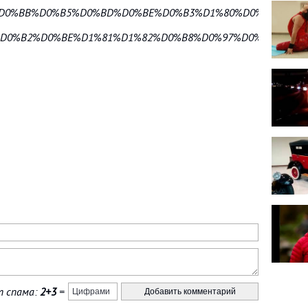
B5%D0%BB%D0%B5%D0%BD%D0%BE%D0%B3%D1%80%D0%B0%D0%
BE%D0%B2%D0%BE%D1%81%D1%82%D0%B8%D0%97%D0%B5%D0
 спама:
2+3
=