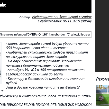
Автор:
Медиакомпания Зеленоград сегодня
Опубликовано: 06.11.2019 (08:44)
- Дворы Зеленограда зимой будут убирать почти
550 дворников и сто единиц техники
- Любителей скандинавской ходьбы приглашают
на экскурсию по паркам Зеленограда
- На двух пешеходных переходах Зеленограда
появилась дополнительная подсветка
- Автобусы № 403 и 408 прекратили развозить
зеленоградских дачников до весны
- Квартиру в Зеленограде ограбили на миллион
Рекоме
рублей
Эти и другие новости читайте на /redirect?
T-
kAxNTcyOTkxMzM2&event=video_description&q=http%3A%2F%2Fra
B5%D0%BB%D0%B5%D0%BD%D0%BE%D0%B3%D1%80%D0%B0%D0