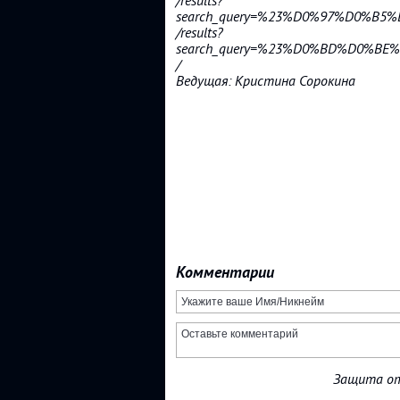
/results?
search_query=%23%D0%97%D0%
/results?
search_query=%23%D0%BD%D0%
/
Ведущая: Кристина Сорокина
Комментарии
Защита от