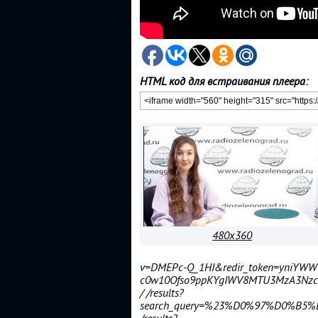
HTML код для встраивания плеера:
480x360
v=DMEPc-Q_1HI&redir_token=yniYWW-
c0w10Ofso9ppKYgIWV8MTU3MzA3NzczN
/ /results?
search_query=%23%D0%97%D0%