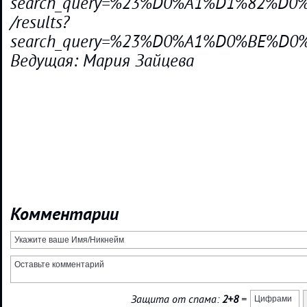
search_query=%23%D0%A1%D1%82%
/results?
search_query=%23%D0%A1%D0%BE%
Ведущая: Мария Зайцева
Комментарии
Защита от спама:
2+8
=