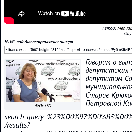
Автор:
Медиак
Опу
HTML код для встраивания плеера:
Говорим о вып
депутатских н
депутатом Со
муниципальног
Старое Крюко
Петровной Кис
480x360
search_query=%23%D0%97%D0%B5%
/results?