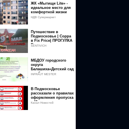
ЖК «Мытищи Lite» -
идеальное место для
комфортной жизни
НДВ Супермаркет
недвижимости
Путешествие в
Подмосковье | Сорра
в Fix Price| ПРОГУЛКА
В
SENTIVICH
ЖЕЛЕЗНОДОРОЖНОМ
МБДОУ городского
округа
Балашиха«Детский сад
комбинированного
INFRAUT MESTER
вида №38 «Познание»
В Подмосковье
рассказали о правилах
оформления пропуска
в Москву
Канал Новостей