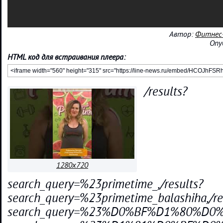
Автор:
Фитнес-
Опу
HTML код для встраивания плеера:
/results?
1280x720
search_query=%23primetime_,/results?
search_query=%23primetime_balashiha,/re
search_query=%23%D0%BF%D1%80%D