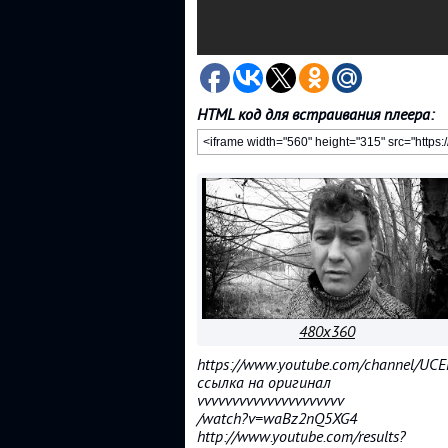
HTML код для встраивания плеера:
480x360
https://www.youtube.com/channel/UC
ссылка на оригинал
vvvvvvvvvvvvvvvvvvvvv
/watch?v=waBz2nQ5XG4
http://www.youtube.com/results?