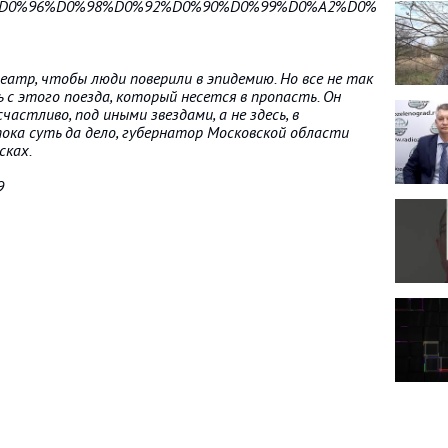
AB%D0%96%D0%98%D0%92%D0%90%D0%99%D0%A2%D0%95%D0%
театр, чтобы люди поверили в эпидемию. Но все не так
с этого поезда, который несется в пропасть. Он
частливо, под иными звездами, а не здесь, в
пока суть да дело, губернатор Московской области
сках.
9