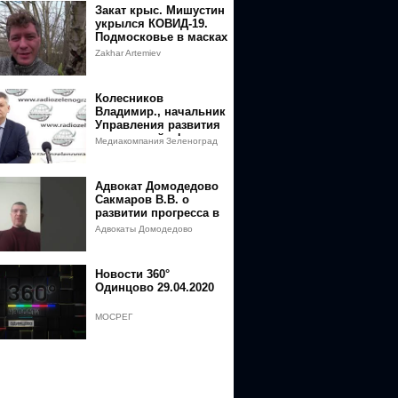
9A%D0%90%D0%9A%D0%A5%D0%9E%D0%A2%D0%98%D0%A2%D0
Закат крыс. Мишустин
укрылся КОВИД-19.
Подмосковье в масках
Zakhar Artemiev
Колесников
Владимир., начальник
Управления развития
социальной сферы
Медиакомпания Зеленоград
префектуры /
сегодня
Зеленоград Сегодня
Адвокат Домодедово
Сакмаров В.В. о
развитии прогресса в
судах
Адвокаты Домодедово
Новости 360°
Одинцово 29.04.2020
МОСРЕГ