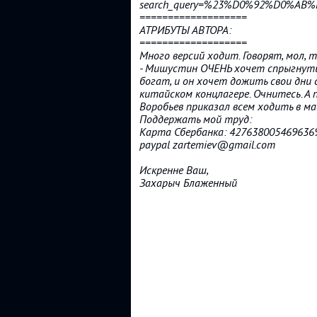
search_query=%23%D0%92%D0%
===================
АТРИБУТЫ АВТОРА:
===================
Много версий ходит. Говорят, мол, 
- Мишустин ОЧЕНЬ хочет спрыгнуть 
богат, и он хочет дожить свои дни с
китайском концлагере. Очнитесь. А 
Воробьев приказал всем ходить в ма
Поддержать мой труд:
Карта Сбербанка: 427638005469636
paypal zartemiev@gmail.com
Искренне Ваш,
Захарыч Блаженный