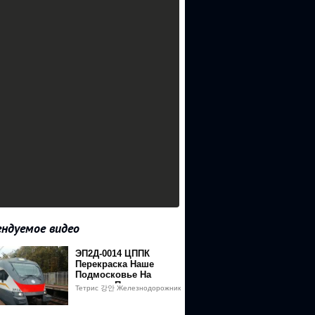
ндуемое видео
ЭП2Д-0014 ЦППК
dqWfk5HUzL1ayOlfruCFud8MTU2OTk2NzMyM0AxNTY5ODgwOTIz
Перекраска Наше
Подмосковье На
станции Переделкино
%B4%D0%A1%D0%B5%D0%B3%D0%BE%D0%B4%D0%BD%D1%8F
Тетрис 강안 Железнодорожник