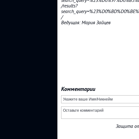
search_query=%23%D0%97%D0%
/results?
search_query=%23%D0%BD%D0%
/
Ведущая: Мария Зайцев
Комментарии
Защита от