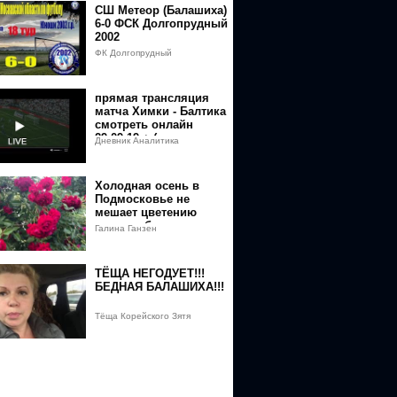
B4
СШ Метеор (Балашиха)
6-0 ФСК Долгопрудный
%BB%D0%B5%D0%BD%D0%BE%D0%B3%D1%80%D0%B0%D0%B4%D
2002
ФК Долгопрудный
прямая трансляция
матча Химки - Балтика
смотреть онлайн
29.09.19 + (прогноз на
Дневник Аналитика
матч)
Холодная осень в
Подмосковье не
мешает цветению
моих любимых роз.
Галина Ганзен
ТЁЩА НЕГОДУЕТ!!!
БЕДНАЯ БАЛАШИХА!!!
Тёща Корейского Зятя