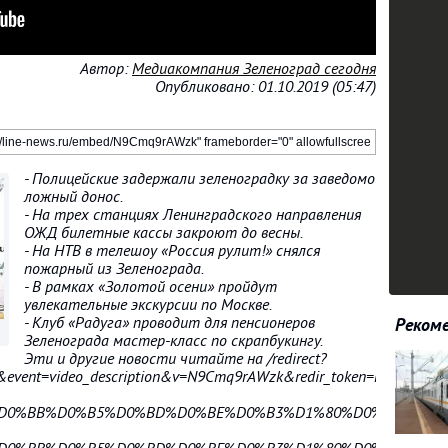
Автор:
Медиакомпания Зеленоград сегодня
Опубликовано: 01.10.2019 (05:47)
- Полицейские задержали зеленоградку за заведомо
ложный донос.
- На трех станциях Ленинградского направления
ОЖД билетные кассы закроют до весны.
- На НТВ в телешоу «Россия рулит!» снялся
пожарный из Зеленограда.
- В рамках «Золотой осени» пройдут
увлекательные экскурсии по Москве.
- Клуб «Радуга» проводит для пенсионеров
Рекоме
Зеленограда мастер-класс по скрапбукингу.
Эти и другие новости читайте на /redirect?
u&event=video_description&v=N9Cmq9rAWzk&redir_token=rUX7m
B5%D0%BB%D0%B5%D0%BD%D0%BE%D0%B3%D1%80%D0%B0%D0