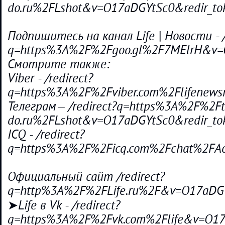
do.ru%2FLshot&v=O17aDGYtSc0&redir_t
Подпишитесь на канал Life | Новости - /
q=https%3A%2F%2Fgoo.gl%2F7MElrH&v=
Смотрите также:
Viber - /redirect?
q=https%3A%2F%2Fviber.com%2Flifenew
Телеграм— /redirect?q=https%3A%2F%2Ft
do.ru%2FLshot&v=O17aDGYtSc0&redir_t
ICQ - /redirect?
q=https%3A%2F%2Ficq.com%2Fchat%2FA
Официальный сайт /redirect?
q=http%3A%2F%2FLife.ru%2F&v=O17aDGY
➤Life в Vk - /redirect?
q=https%3A%2F%2Fvk.com%2Flife&v=O17