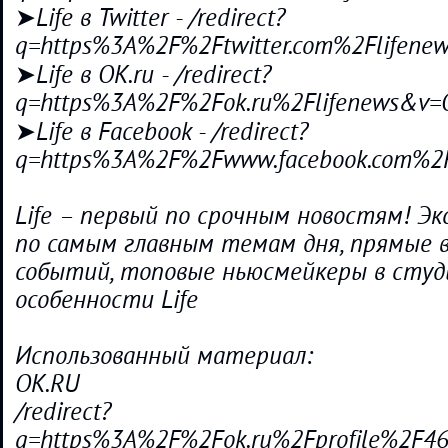
➤Life в Twitter - /redirect?
q=https%3A%2F%2Ftwitter.com%2Flifen
➤Life в OK.ru - /redirect?
q=https%3A%2F%2Fok.ru%2Flifenews&v=
➤Life в Facebook - /redirect?
q=https%3A%2F%2Fwww.facebook.com%2F
Life – первый по срочным новостям! Э
по самым главным темам дня, прямые 
событий, топовые ньюсмейкеры в студ
особенности Life
Использованный материал:
OK.RU
/redirect?
q=https%3A%2F%2Fok.ru%2Fprofile%2F4