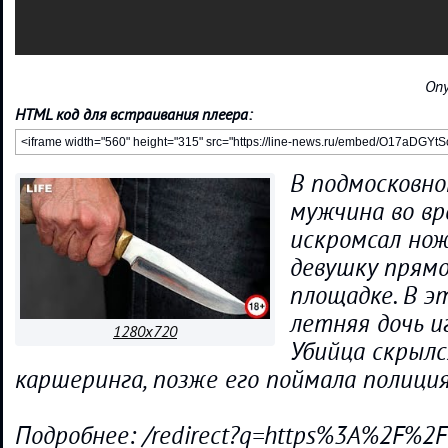
Опу
HTML код для встраивания плеера:
В подмосковн
мужчина во вр
искромсал но
девушку прямо
площадке. В э
летняя дочь и
1280x720
Убийца скрыл
каршеринга, позже его поймала полиция
Подробнее: /redirect?q=https%3A%2F%2F