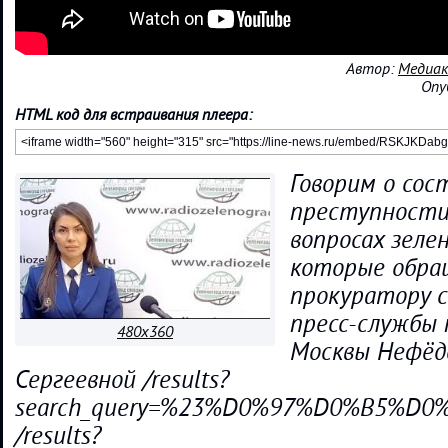
Автор:
Медиак
Опу
HTML код для встраивания плеера:
Говорим о сос
преступности
вопросах зелен
которые обра
прокуратору 
пресс-службы
480x360
Москвы Нефёд
Сергеевной /results?
search_query=%23%D0%97%D0%B5%
/results?