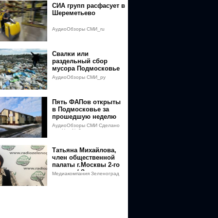
СИА групп расфасует в
Шереметьево
АудиоОбзоры СМИ_ru
Свалки или
раздельный сбор
мусора Подмосковье
поставили перед
АудиоОбзоры СМИ_ру
выбором
Пять ФАПов открыты
в Подмосковье за
прошедшую неделю
АудиоОбзоры СМИ Сделано
для Нас No2
Татьяна Михайлова,
член общественной
палаты г.Москвы 2-го
созыва / Зеленоград
Медиакомпания Зеленоград
сегодня
сегодня