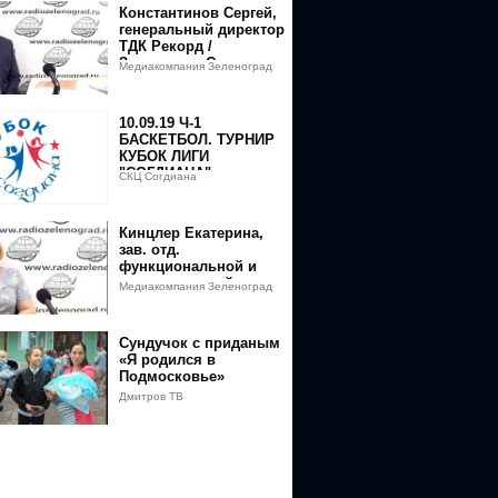
Константинов Сергей,
генеральный директор
ТДК Рекорд /
Зеленоград Сегодня
Медиакомпания Зеленоград
сегодня
10.09.19 Ч-1
БАСКЕТБОЛ. ТУРНИР
КУБОК ЛИГИ
"СОГДИАНА".
СКЦ Согдиана
ДЕВУШКИ 2007. СКЦ
"СОГДИАНА".
ВОРОНЕЖ.
Кинцлер Екатерина,
зав. отд.
функциональной и
ультразвуковой
Медиакомпания Зеленоград
диагностики /
сегодня
Зеленоград Сегодня
Сундучок с приданым
«Я родился в
Подмосковье»
Дмитров ТВ