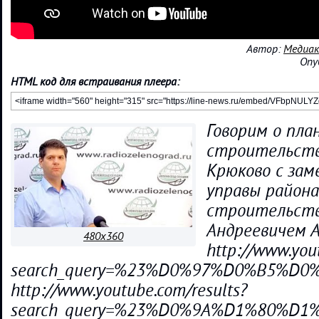
Автор:
Медиак
Опу
HTML код для встраивания плеера:
Говорим о пла
строительств
Крюково с за
управы района
строительст
Андреевичем 
480x360
http://www.you
search_query=%23%D0%97%D0%B5%
http://www.youtube.com/results?
search_query=%23%D0%9A%D1%80%D