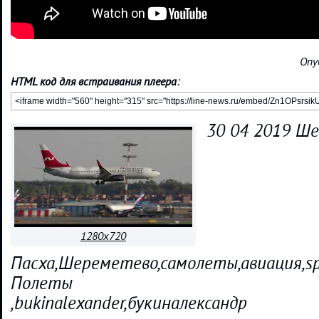
Опу
HTML код для встраивания плеера:
30 04 2019 Ше
1280x720
Пасха,Шереметево,самолеты,авиация,spott
Полеты
,bukinalexander,букиналександр