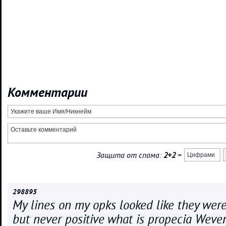
Комментарии
Защита от спама:
2+2
=
298895
My lines on my opks looked like they were
but never positive what is propecia Wev