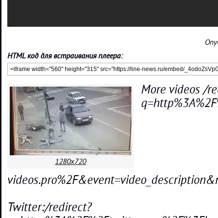
Опу
HTML код для встраивания плеера:
More videos /re
q=http%3A%2F
1280x720
videos.pro%2F&event=video_descripti
Twitter:/redirect?