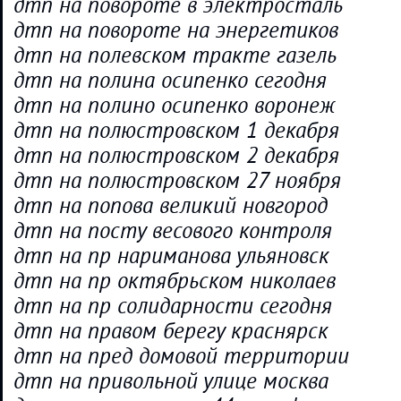
дтп на повороте в электросталь
дтп на повороте на энергетиков
дтп на полевском тракте газель
дтп на полина осипенко сегодня
дтп на полино осипенко воронеж
дтп на полюстровском 1 декабря
дтп на полюстровском 2 декабря
дтп на полюстровском 27 ноября
дтп на попова великий новгород
дтп на посту весового контроля
дтп на пр нариманова ульяновск
дтп на пр октябрьском николаев
дтп на пр солидарности сегодня
дтп на правом берегу краснярск
дтп на пред домовой территории
дтп на привольной улице москва