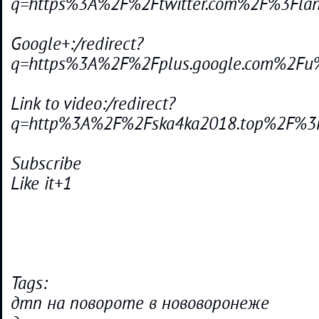
q=https%3A%2F%2Ftwitter.com%2F%3Fla
Google+:/redirect?
q=https%3A%2F%2Fplus.google.com%2F
Link to video:/redirect?
q=http%3A%2F%2Fska4ka2018.top%2F%3
Subscribe
Like it+1
Tags:
дтп на повороте в нововоронеже