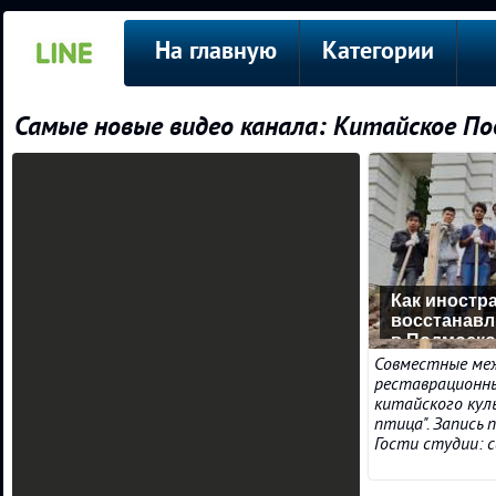
На главную
Категории
Самые новые видео канала: Китайско
Как иностр
восстанав
в Подмосков
Совместные ме
реставрационны
китайского кул
птица". Запись 
Гости студии: св