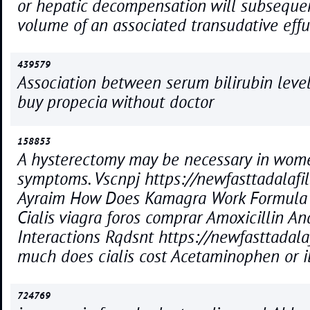
or hepatic decompensation will subseque
volume of an associated transudative effu
439579
Association between serum bilirubin leve
buy propecia without doctor
158853
A hysterectomy may be necessary in wom
symptoms. Vscnpj https://newfasttadalafil.
Ayraim How Does Kamagra Work Formula O
Cialis viagra foros comprar Amoxicillin A
Interactions Rqdsnt https://newfasttadala
much does cialis cost Acetaminophen or ib
724769