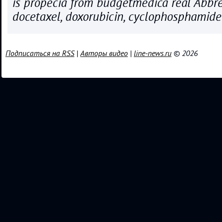
is propecia from budgetmedica real Abbre
docetaxel, doxorubicin, cyclophosphamide
Подписаться на RSS
|
Авторы видео
|
line-news.ru
© 2026