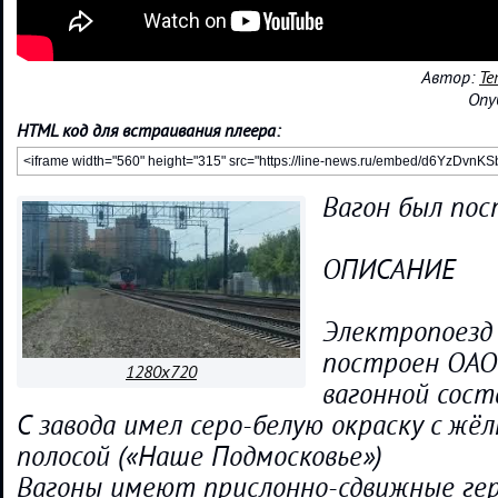
Автор:
Те
Опу
HTML код для встраивания плеера:
Вагон был пос
ОПИСАНИЕ
Электропоезд 
построен ОАО
1280x720
вагонной сос
С завода имел серо-белую окраску с жё
полосой («Hаше Подмосковье»)
Вагоны имеют прислонно-сдвижные ге