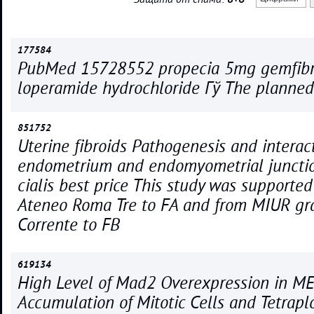
177584
PubMed 15728552 propecia 5mg gemfibro
loperamide hydrochloride Гў The planne
851752
Uterine fibroids Pathogenesis and interac
endometrium and endomyometrial juncti
cialis best price This study was supporte
Ateneo Roma Tre to FA and from MIUR gra
Corrente to FB
619134
High Level of Mad2 Overexpression in ME
Accumulation of Mitotic Cells and Tetrapl