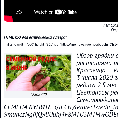
Автор:
Опу
HTML код для встраивания плеера:
Обзор грядки 
растениями ре
Красавица — P
3 числа 2020 г
редиса 2,5 мес
Цветоносы ред
1280x720
Семеноводство
СЕМЕНА КУПИТЬ ЗДЕСЬ /redirect?redir_t
9munczNgiIjQ9liUuhj4F8MTU5MTMwODE