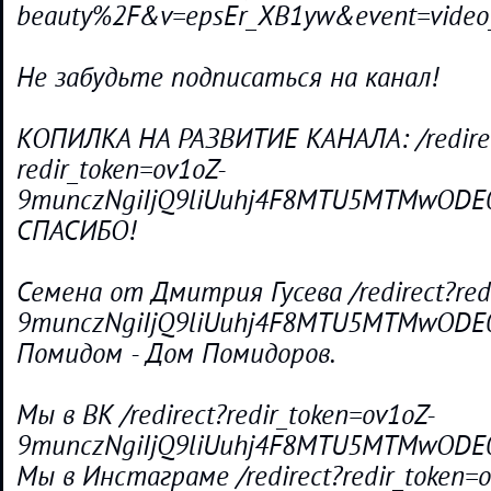
beauty%2F&v=epsEr_XB1yw&event=video_
Не забудьте подписаться на канал!
КОПИЛКА НА РАЗВИТИЕ КАНАЛА: /redire
redir_token=ov1oZ-
9munczNgiIjQ9liUuhj4F8MTU5MTMwODE0N
СПАСИБО!
Семена от Дмитрия Гусева /redirect?red
9munczNgiIjQ9liUuhj4F8MTU5MTMwODE0
Помидом - Дом Помидоров.
Мы в ВК /redirect?redir_token=ov1oZ-
9munczNgiIjQ9liUuhj4F8MTU5MTMwODE0
Мы в Инстаграме /redirect?redir_token=