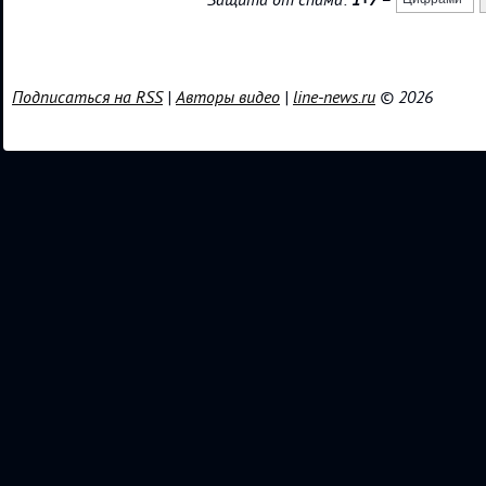
Защита от спама:
1+7
=
Подписаться на RSS
|
Авторы видео
|
line-news.ru
© 2026