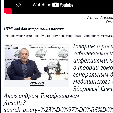
Автор:
Медиак
Опу
HTML код для встраивания плеера:
Говорим о рос
заболеваемос
инфекциями, к
о теории гомо
генеральным 
медицинского 
480x360
Здоровья" Сем
Александром Тимофеевичем
/results?
search_query=%23%D0%97%D0%B5%