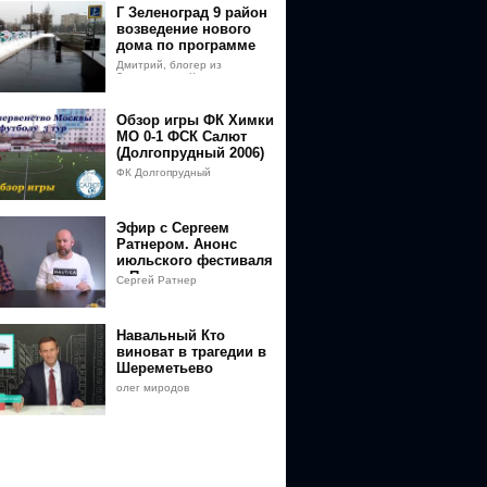
Г Зеленоград 9 район
возведение нового
дома по программе
реновации
Дмитрий, блогер из
Зеленограда Кузнецов
Обзор игры ФК Химки
МО 0-1 ФСК Салют
(Долгопрудный 2006)
ФК Долгопрудный
Эфир с Сергеем
Ратнером. Анонс
июльского фестиваля
в Подмосковье
Сергей Ратнер
Навальный Кто
виноват в трагедии в
Шереметьево
олег миродов