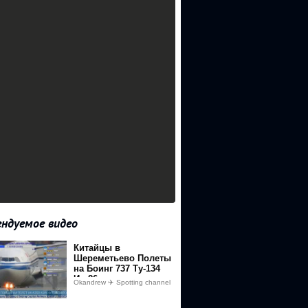
ндуемое видео
Китайцы в
Шереметьево Полеты
на Боинг 737 Ту-134
Ил-86
Okandrew ✈️ Spotting channel