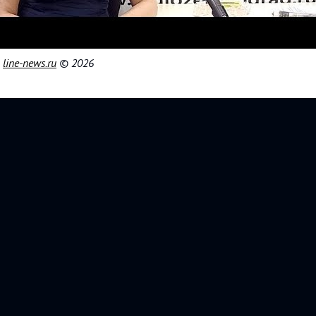
|
line-news.ru
© 2026