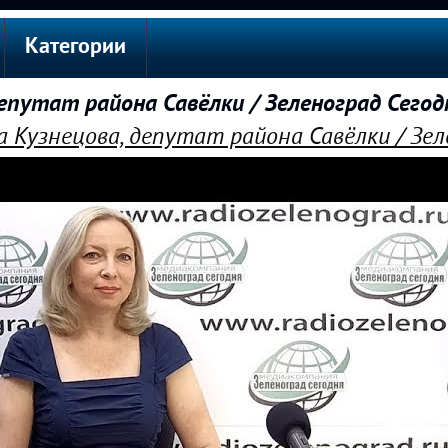
Категории
епутат района Савёлки / Зеленоград Сего
а Кузнецова, депутат района Савёлки / Зел