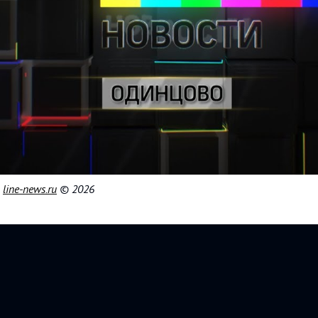
|
line-news.ru
© 2026