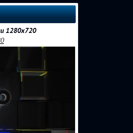
ии 1280x720
20