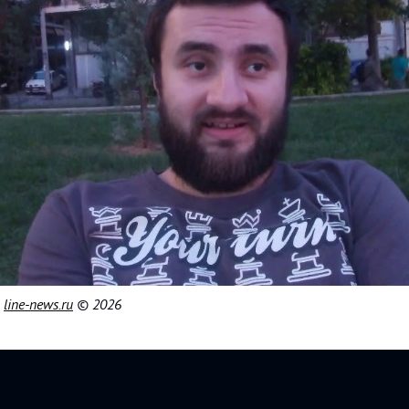
|
line-news.ru
© 2026