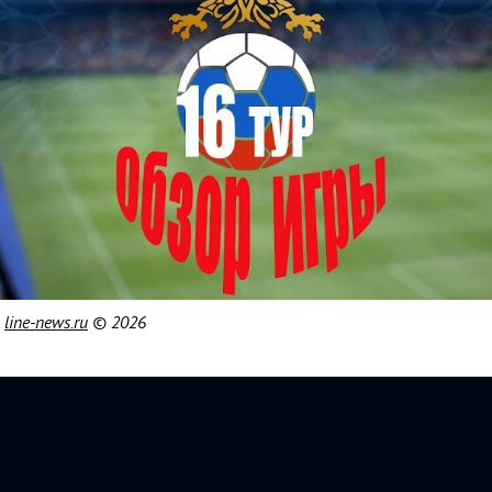
|
line-news.ru
© 2026