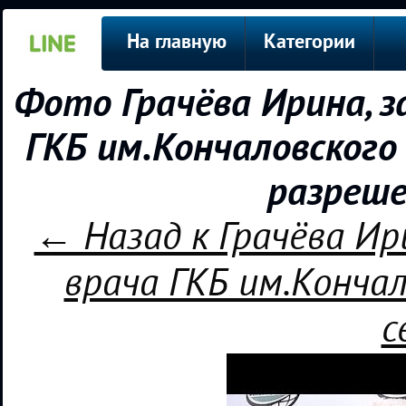
На главную
Категории
Фото Грачёва Ирина, 
ГКБ им.Кончаловского 
разреше
← Назад к Грачёва Ир
врача ГКБ им.Кончал
с