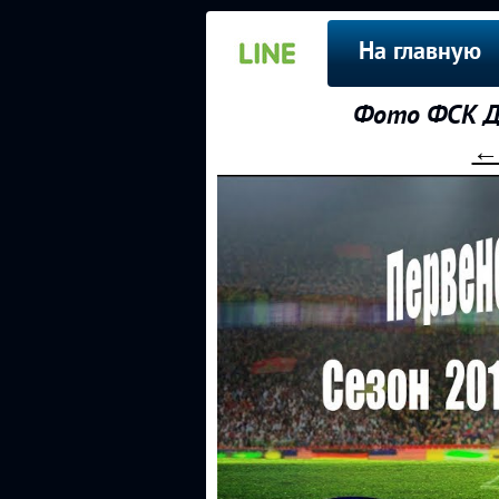
На главную
Фото ФСК До
← 