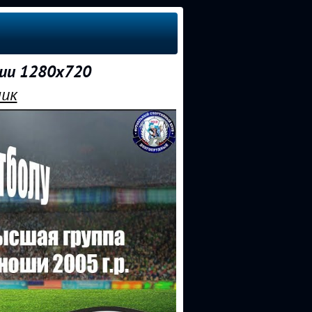
нии 1280x720
мик