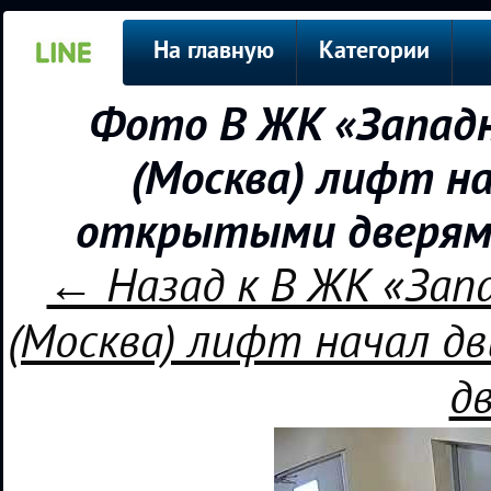
На главную
Категории
Фото B ЖK «Зaпaдн
(Москва) лифт н
открытыми дверями
← Назад к B ЖK «Зaп
(Москва) лифт начал д
д