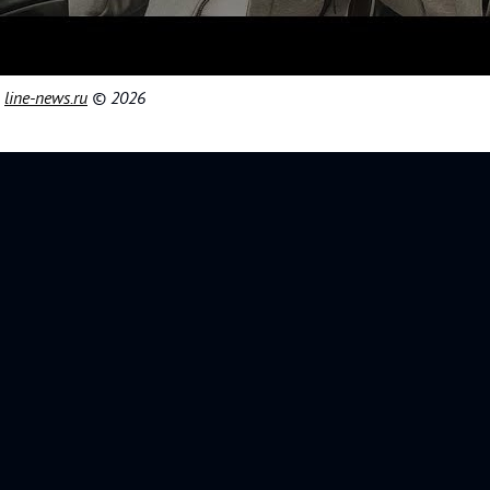
|
line-news.ru
© 2026