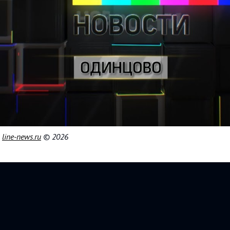
|
line-news.ru
© 2026