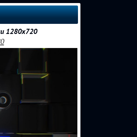
ии 1280x720
20