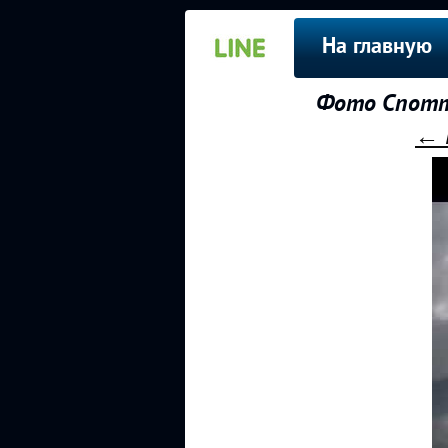
На главную
Фото Спотти
← 