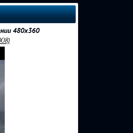
ении 480x360
08)