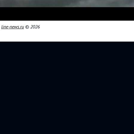
|
line-news.ru
© 2026