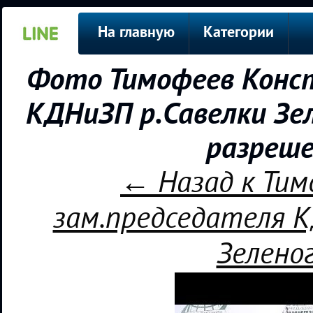
На главную
Категории
Фото Тимофеев Конст
КДНиЗП р.Савелки Зел
разреше
← Назад к Тим
зам.председателя К
Зелено