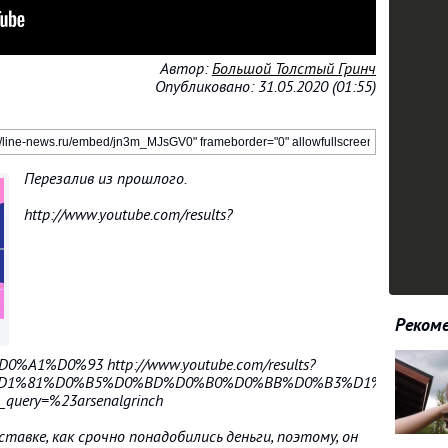
Автор:
Большой Толстый Гринч
Опубликовано: 31.05.2020 (01:55)
Перезалив из прошлого.
http://www.youtube.com/results?
Рекоме
%A1%D0%93 http://www.youtube.com/results?
80%D1%81%D0%B5%D0%BD%D0%B0%D0%BB%D0%B3%D1%80%D0%
h_query=%23arsenalgrinch
тавке, как срочно понадобились деньги, поэтому, он