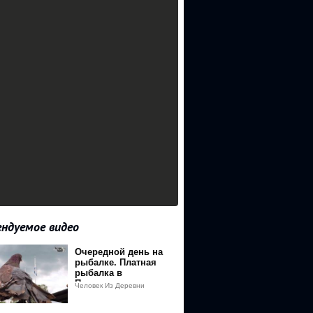
ндуемое видео
Очередной день на
рыбалке. Платная
B8%D0%BD%D1%87
рыбалка в
Подмосковье.
Человек Из Деревни