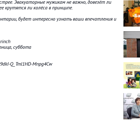
стрее. Эвакуаторные мужикам не важно, довезёт ли
ее крутятся ли колёса в принципе.
нтарии, будет интересно узнать ваши впечатления и
rinch
тница, суббота
CO9dkI-Q_Tml1HD-Mnpg4Cw