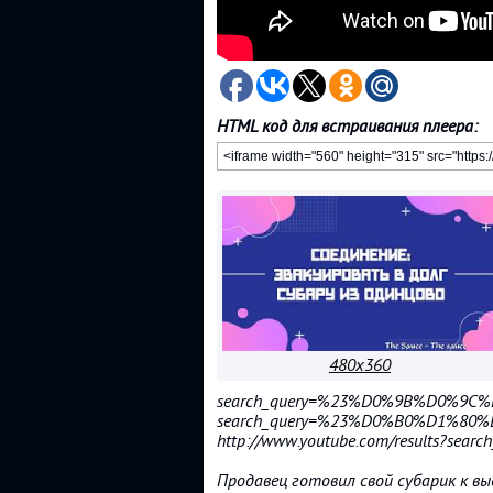
HTML код для встраивания плеера:
480x360
search_query=%23%D0%9B%D0%9C%D0
search_query=%23%D0%B0%D1%
http://www.youtube.com/results?searc
Продавец готовил свой субарик к выс