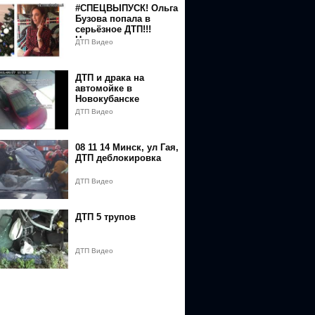
#СПЕЦВЫПУСК! Ольга
jM0MTczMkAxNTUyMjU1MzMy&v=qquflfbT_nU&event=video_descrip
Бузова попала в
серьёзное ДТП!!!
Новости и слухи дома
ДТП Видео
2
MTczMkAxNTUyMjU1MzMy&v=qquflfbT_nU&event=video_description
ДТП и драка на
автомойке в
Новокубанске
ДТП Видео
08 11 14 Минск, ул Гая,
ДТП деблокировка
ДТП Видео
ДТП 5 трупов
ДТП Видео