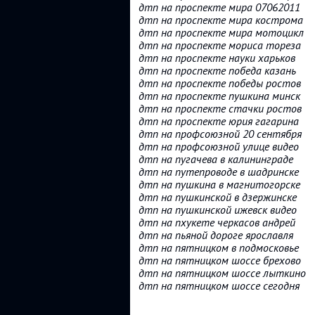
дтп на проспекте мира 07062011
дтп на проспекте мира кострома
дтп на проспекте мира мотоцикл
дтп на проспекте мориса тореза
дтп на проспекте науки харьков
дтп на проспекте победа казань
дтп на проспекте победы ростов
дтп на проспекте пушкина минск
дтп на проспекте стачки ростов
дтп на проспекте юрия гагарина
дтп на профсоюзной 20 сентября
дтп на профсоюзной улице видео
дтп на пугачева в калининграде
дтп на путепроводе в шадринске
дтп на пушкина в магнитогорске
дтп на пушкинской в дзержинске
дтп на пушкинской ижевск видео
дтп на пхукете черкасов андрей
дтп на пьяной дороге ярославля
дтп на пятницком в подмосковье
дтп на пятницком шоссе брехово
дтп на пятницком шоссе лыткино
дтп на пятницком шоссе сегодня