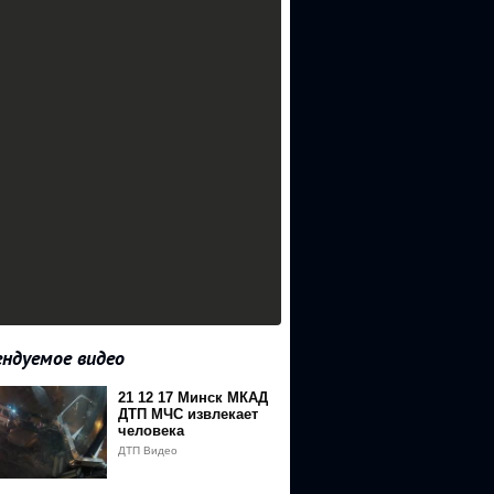
ндуемое видео
21 12 17 Минск МКАД
fbT_nU&event=video_description
ДТП МЧС извлекает
человека
ДТП Видео
M0MTczMkAxNTUyMjU1MzMy&v=qquflfbT_nU&event=video_descript