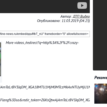
Автор:
ДТП Видео
Опубликовано: 11.03.2019 (04:25)
More videos /redirect?q=http%3A%2F%2Fcrazy-
Рекоме
wAjAmTaLrBV3JqDM_XGA18MTU1MjM0MTczMkAxNTUyMjU1MzMy&v=qqufl
Flang%3Dus&redir_token=Z6KsQtwAjAmTaLrBV3JqDM_XGA18MTU1Mj