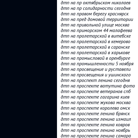
дтп на пр октябрьском николаев
дтп на пр солидарности сегодня
дтп на правом берегу краснярск
дтп на пред домовой территории
дтп на привольной улице москва
дтп на приморском 44 малафеева
дтп на пролетарской в витебске
дтп на пролетарской в кемерово
дтп на пролетарской в саранске
дтп на пролетарской в харькове
дтп на промысловой в оренбурге
дтп на промышленности 5 ноября
дтп на просвещение и руставели
дтп на просвещения и ушинского
дтп на проспект ленина сегодня
дтп на проспекте ватутина фото
дтп на проспекте ветеранов спб
дтп на проспекте гагарина киев
дтп на проспекте жукова москва
дтп на проспекте королева омск
дтп на проспекте ленина брянск
дтп на проспекте ленина измаил
дтп на проспекте ленина ковров
дтп на проспекте ленина ноябрь
дтп на проспекте ленина самара