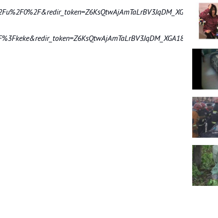
%2Fu%2F0%2F&redir_token=Z6KsQtwAjAmTaLrBV3JqDM_XGA18MTU1M
F%3Fkeke&redir_token=Z6KsQtwAjAmTaLrBV3JqDM_XGA18MTU1MjM0