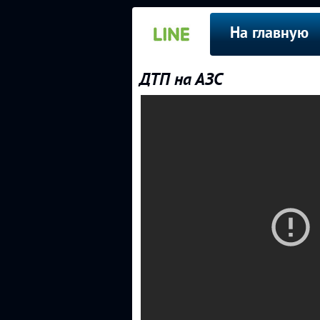
На главную
ДТП на АЗС