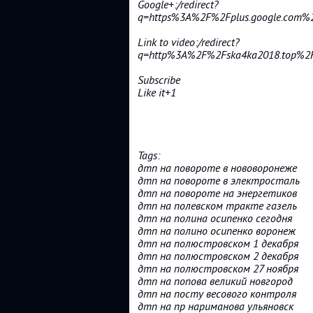
Google+:/redirect?
q=https%3A%2F%2Fplus.google.com
Link to video:/redirect?
q=http%3A%2F%2Fska4ka2018.top%2
Subscribe
Like it+1
Tags:
дтп на повороте в нововоронеже
дтп на повороте в электросталь
дтп на повороте на энергетиков
дтп на полевском тракте газель
дтп на полина осипенко сегодня
дтп на полино осипенко воронеж
дтп на полюстровском 1 декабря
дтп на полюстровском 2 декабря
дтп на полюстровском 27 ноября
дтп на попова великий новгород
дтп на посту весового контроля
дтп на пр нариманова ульяновск