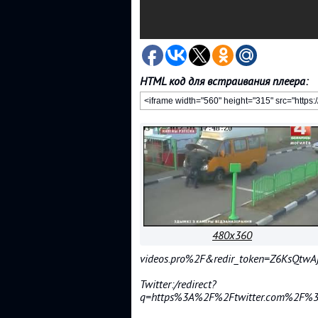
HTML код для встраивания плеера:
480x360
videos.pro%2F&redir_token=Z6KsQt
Twitter:/redirect?
q=https%3A%2F%2Ftwitter.com%2F%3