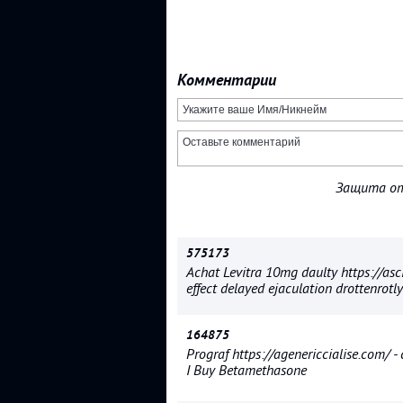
Комментарии
Защита от
575173
Achat Levitra 10mg daulty https://asci
effect delayed ejaculation drottenrotly
164875
Prograf https://agenericcialise.com/ 
I Buy Betamethasone