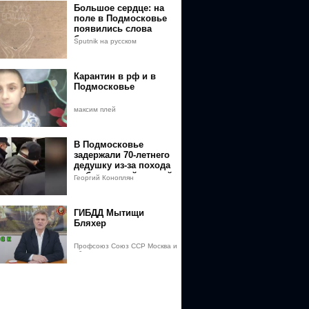
Большое сердце: на
поле в Подмосковье
появились слова
благодарности
Sputnik на русском
медикам
Карантин в рф и в
Подмосковье
максим плей
В Подмосковье
задержали 70-летнего
дедушку из-за похода
за бесплатной газетой.
Георгий Коноплян
ГИБДД Мытищи
Бляхер
Профсоюз Союз ССР Москва и
область