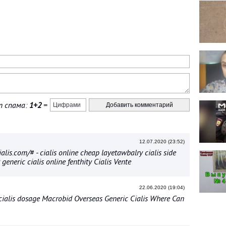
 спама:
1+2
=
12.07.2020 (23:52)
alis.com/# - cialis online cheap layetawbalry cialis side
 generic cialis online fenthity Cialis Vente
22.06.2020 (19:04)
- cialis dosage Macrobid Overseas Generic Cialis Where Can