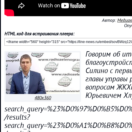
Автор:
Медиак
Опу
HTML код для встраивания плеера:
Говорим об ит
благоустройс
Силино с пер
главы управы 
вопросам ЖКХ
Юрьевичем Хлу
480x360
search_query=%23%D0%97%D0%B5%
/results?
search_query=%23%D0%A1%D0%B8%D