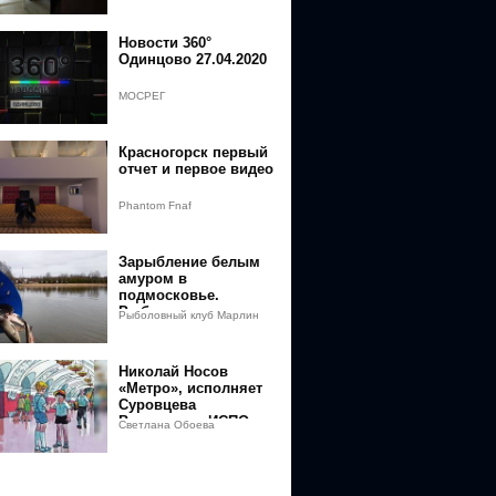
самоизоляции
Новости 360°
Одинцово 27.04.2020
МОСРЕГ
Красногорск первый
отчет и первое видео
Phantom Fnaf
Зарыбление белым
амуром в
подмосковье.
Рыбалка.
Рыболовный клуб Марлин
Рыболовный клуб
Марлин
Николай Носов
«Метро», исполняет
Суровцева
Владислава ИСПО
Светлана Обоева
СГПУ УК "Зеленоград"