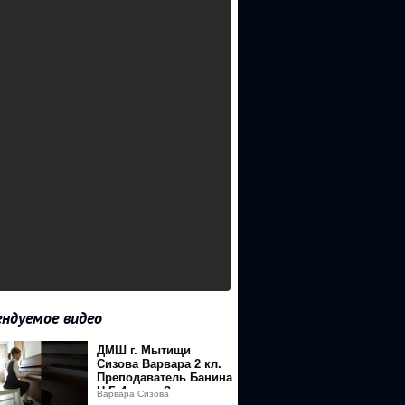
ндуемое видео
ДМШ г. Мытищи
Сизова Варвара 2 кл.
Преподаватель Банина
Н.Г. 4 четв. Занятия в
Варвара Сизова
условиях