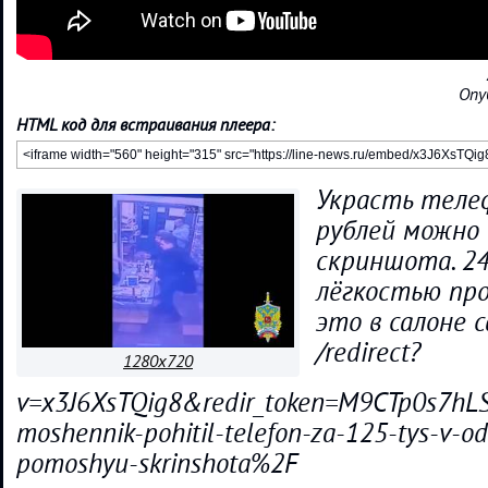
Опу
HTML код для встраивания плеера:
Украсть теле
рублей можно
скриншота. 24
лёгкостью пр
это в салоне с
/redirect?
1280x720
v=x3J6XsTQig8&redir_token=M9CTp0s7
moshennik-pohitil-telefon-za-125-tys-v-od
pomoshyu-skrinshota%2F