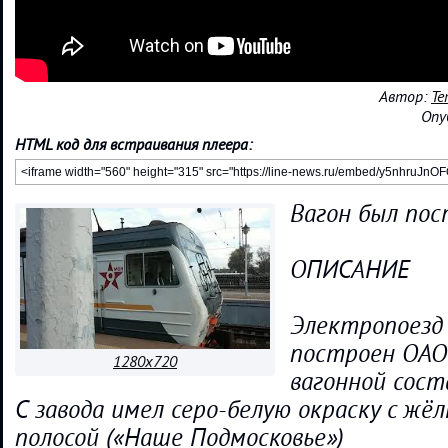
Автор:
Те
Опу
HTML код для встраивания плеера:
Вагон был пос
ОПИСАНИЕ
Электропоезд 
построен ОАО
1280x720
вагонной сос
С завода имел серо-белую окраску с жё
полосой («Hаше Подмосковье»)