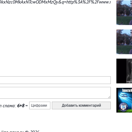
kxNzc0MkAxNTcwODMxMzQy&q=http%3A%2F%2Fwww.radiozelenog
 спама:
6+8
=