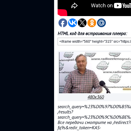
HTML код для встраивания плеера:
480x360
search_query=%23%D0%97%D0%
/results?
search_query=%23%D0%9C%D0%
Все передачи смотрите на /redirect?
fq9s&redir_token=KAS-