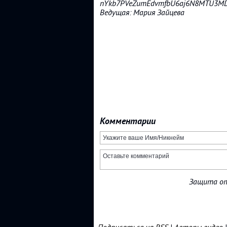
nYkb7PVeZumEdvmfbU6aj6N8MTU3MD
Ведущая: Мария Зайцева
Комментарии
Защита от