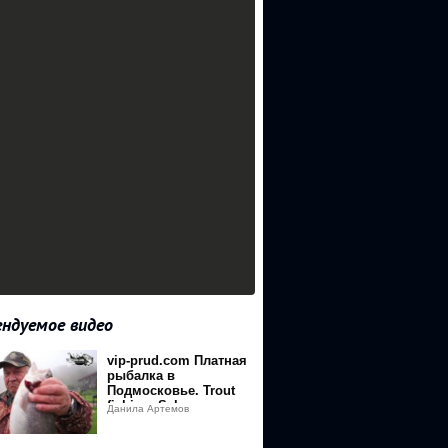
ндуемое видео
vip-prud.com Платная
B4
рыбалка в
Подмосковье. Trout
0
fishing. Salmon
Данила Артемов
fishing.Ловля форели.