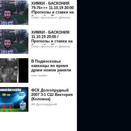
rad.ru
ХИМКИ - БАСКОНИЯ
79-76+++ 11.10.19 20:00
/Прогнозы и ставки на
баскетбол/Евролига
Спорт прогнозы от Димона
УЛЕБ
ХИМКИ - БАСКОНИЯ
11.10.19 20:00 /
Прогнозы и ставки на
баскетбол/Евролига
Спорт прогнозы от Димона
УЛЕБ
В Подмосковье
кавказцы во время
драки ножом ранили
посетителя кафе
max royalov
ФСК Долгопрудный
2007 3-1 СШ Виктория
(Коломна)
ФК Долгопрудный