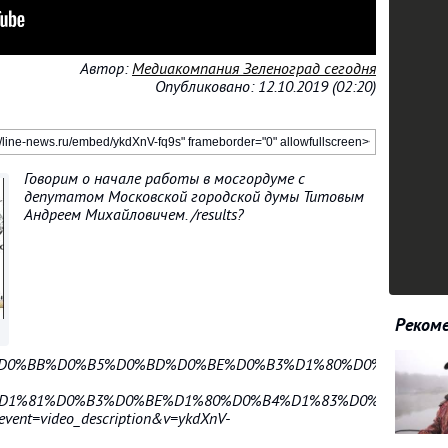
Автор:
Медиакомпания Зеленоград сегодня
Опубликовано: 12.10.2019 (02:20)
Говорим о начале работы в мосгордуме с
депутатом Московской городской думы Титовым
Андреем Михайловичем. /results?
Рекоме
B5%D0%BB%D0%B5%D0%BD%D0%BE%D0%B3%D1%80%D0%B0%D0%
BE%D1%81%D0%B3%D0%BE%D1%80%D0%B4%D1%83%D0%BC%D0%B
event=video_description&v=ykdXnV-