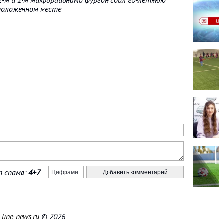
1-м и 2-м микрорайонами фургон сбил 80-летнюю
еположенном месте
 спама:
4+7
=
|
line-news.ru
© 2026