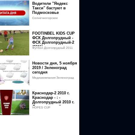
Водители "Яндекс
Такси" бастуют в
Подмосковье
Солнечногорское
телевидение
FOOTINBEL KIDS CUP
ФСК Долгопрудный -
ФСК Долгопрудный-2
(2011)
Футбол Долгопрудный 2011
Новости дня, 5 ноября
2019 / Зеленоград
сегодня
Медиакомпания Зеленоград
сегодня
Краснодар-2 2010 г.
Краснодар - : -
Долгопрудный 2010 г.
Долгопрудный
HOPES CUP