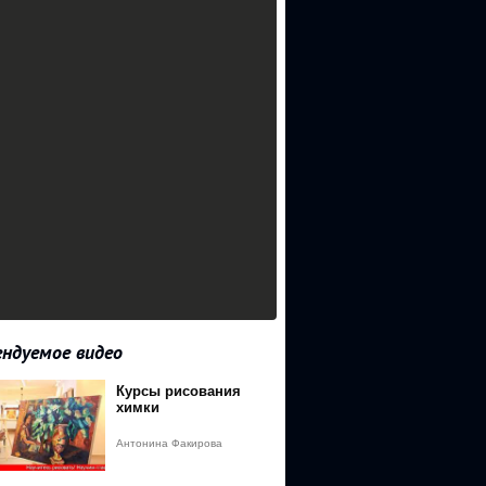
ндуемое видео
Курсы рисования
химки
Антонина Факирова