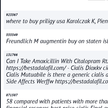
923567
where to buy priligy usa Karolczak K, Pie
555549
Freundlich M augmentin buy on staten is
131766
Can I Take Amoxicillin With Citalopram R
https://bestadalafil.com/ - Cialis Dioxkv cia
Cialis Mutuabile is there a generic cialis 
Side Affects Werffw https://bestadalafil.co
871587
58 compared with patients with more tha