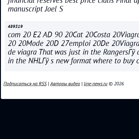
financial reserves best price cialis Final a
manuscript Joel S
489319
com 20 E2 AD 90 20Cat 20Costa 20Viagra
20 20Mode 20D 27emploi 20De 20Viagra
de viagra That was just in the RangersГў d
in the NHLГў s new format where to buy c
Подписаться на RSS
|
Авторы видео
|
line-news.ru
© 2026