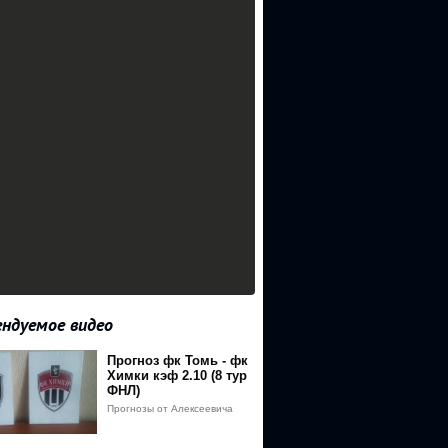
ндуемое видео
Прогноз фк Томь - фк
BJRK4x01OS_eBv16TY_1yp43t8MTU2NTY0NzM0N0AxNTY1NTYwOTQ3
Химки кэф 2.10 (8 тур
ФНЛ)
Прогнозы от Алексеевича