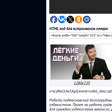
HTML код для встраивания плеера:
1280x720
v=lcdNsGUwSXg&event=video_descri
Работу подмосковский долгопрудный
узбекистана. Прием на работу граж
для граждан узбекистана вакансии.