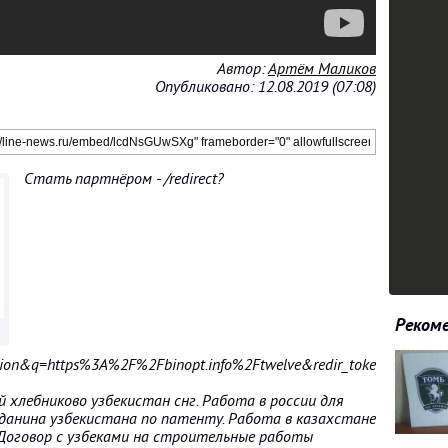
Автор:
Артём Маликов
Опубликовано: 12.08.2019 (07:08)
Стать партнёром - /redirect?
Рекоме
ption&q=https%3A%2F%2Fbinopt.info%2Ftwelve&redir_token=Bh
 хлебниково узбекистан снг. Работа в россии для
данина узбекистана по патенту. Работа в казахстане
 Договор с узбеками на строительные работы