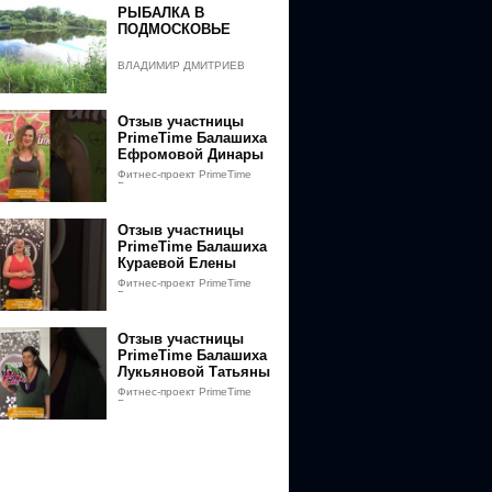
РЫБАЛКА В
ПОДМОСКОВЬЕ
ВЛАДИМИР ДМИТРИЕВ
Отзыв участницы
PrimeTime Балашиха
Ефромовой Динары
Фитнес-проект PrimeTime
Балашиха
Отзыв участницы
PrimeTime Балашиха
Кураевой Елены
Фитнес-проект PrimeTime
Балашиха
Отзыв участницы
PrimeTime Балашиха
Лукьяновой Татьяны
Фитнес-проект PrimeTime
Балашиха