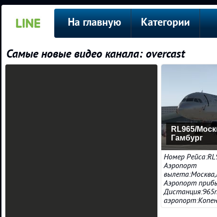
На главную
Категории
Самые новые видео канала: overcast
RL965/Моск
Гамбург
Номер Рейса:RL
Аэропорт
вылета:Москва
Аэропорт приб
Дистанция:965
аэропорт:Копенг